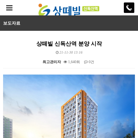
보도자료
상떼빌 신독산역 분양 시작
21-11-30 13:16
최고관리자
1,640회
0건
본문